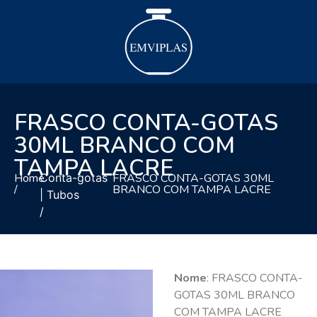
FRASCO CONTA-GOTAS
30ML BRANCO COM
TAMPA LACRE
Home
Conta-gotas
FRASCO CONTA-GOTAS 30ML
/
BRANCO COM TAMPA LACRE
| Tubos
/
Nome
: FRASCO CONTA-
GOTAS 30ML BRANCO
COM TAMPA LACRE