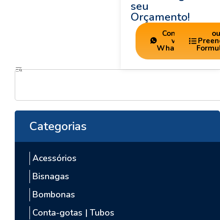
seu
Orçamento!
Contato
o
via
Preen
WhatsApp
Formu
Categorias
Acessórios
Bisnagas
Bombonas
Conta-gotas | Tubos