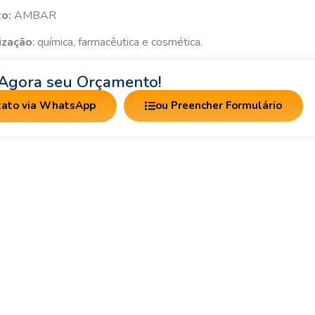
to:
AMBAR
lização
: química, farmacêutica e cosmética.
e Agora seu Orçamento!
tato via WhatsApp
ou Preencher Formulário