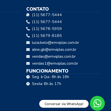
CONTATO
(11) 5677-5444
(11) 5677-5444
(11) 5678-5959
(11) 5679-8185
lucia.belo@emviplas.com.br
aline.gb@emviplas.com.br
vendas@emviplas.com.br
vendas1@emviplas.com.br
FUNCIONAMENTO
Seg. à Qui.: 8h às 18h
Sexta: 8h às 17h
Conversar via WhatsApp!