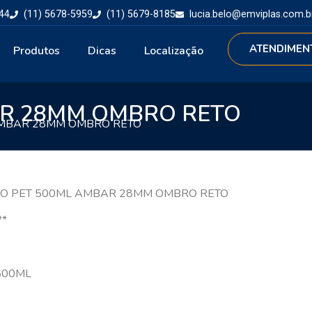
44
(11) 5678-5959
(11) 5679-8185
lucia.belo@emviplas.com.b
ATENDIMEN
Produtos
Dicas
Localização
AR 28MM OMBRO RETO
AMBAR 28MM OMBRO RETO
CO PET 500ML AMBAR 28MM OMBRO RETO
**
 500ML